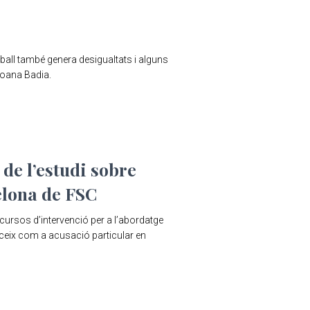
eball també genera desigualtats i alguns
Joana Badia.
de l’estudi sobre
celona de FSC
ecursos d’intervenció per a l’abordatge
erceix com a acusació particular en