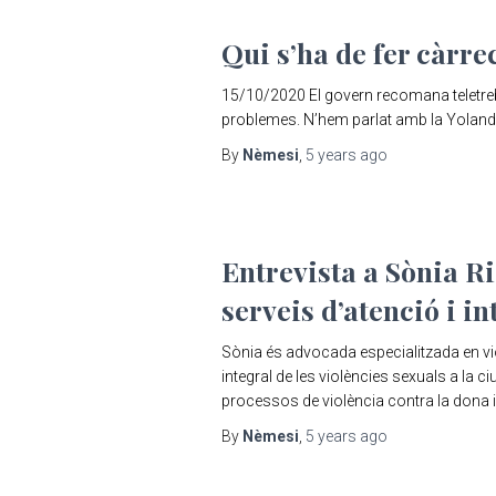
Qui s’ha de fer càrrec
15/10/2020 El govern recomana teletrebal
problemes. N’hem parlat amb la Yolanda S
By
Nèmesi
,
5 years
ago
Entrevista a Sònia Ri
serveis d’atenció i i
Sònia és advocada especialitzada en viol
integral de les violències sexuals a la c
processos de violència contra la dona i
By
Nèmesi
,
5 years
ago