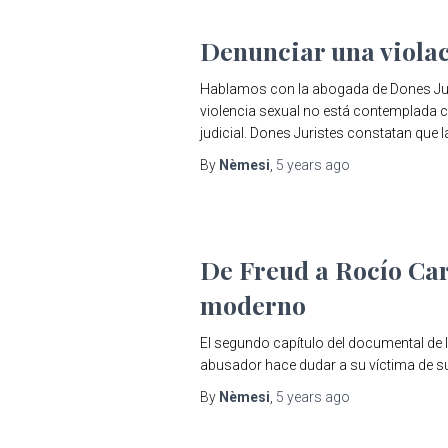
Denunciar una violaci
Hablamos con la abogada de Dones Juris
violencia sexual no está contemplada 
judicial. Dones Juristes constatan que 
By
Nèmesi
,
5 years
ago
De Freud a Rocío Carr
moderno
El segundo capítulo del documental de l
abusador hace dudar a su víctima de su
By
Nèmesi
,
5 years
ago