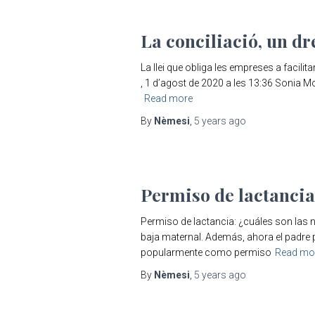
La conciliació, un dr
La llei que obliga les empreses a facil
, 1 d’agost de 2020 a les 13:36 Sonia Mo
Read more
By
Nèmesi
,
5 years
ago
Permiso de lactancia
Permiso de lactancia: ¿cuáles son las 
baja maternal. Además, ahora el padre 
popularmente como permiso
Read mo
By
Nèmesi
,
5 years
ago