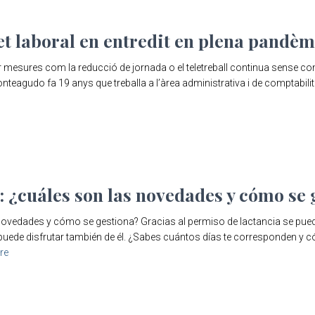
et laboral en entredit en plena pandèm
itar mesures com la reducció de jornada o el teletreball continua sense 
nteagudo fa 19 anys que treballa a l’àrea administrativa i de comptabilit
: ¿cuáles son las novedades y cómo se 
novedades y cómo se gestiona? Gracias al permiso de lactancia se puede
puede disfrutar también de él. ¿Sabes cuántos días te corresponden y 
re