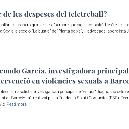
 de les despeses del teletreball?
lar els propers quinze dies, “sempre que sigui possible”. Però el teletr
ey, a la secció “La bústia” de “Planta baixa”, i l’advocada laboralista 
condo García, investigadora principal 
ntervenció en violències sexuals a Bar
ència masclista i investigadora principal de l’estudi “Diagnòstic dels r
iutat de Barcelona”, realitzat per la Fundació Salut i Comunitat (FSC). Ex
/ o
Read more