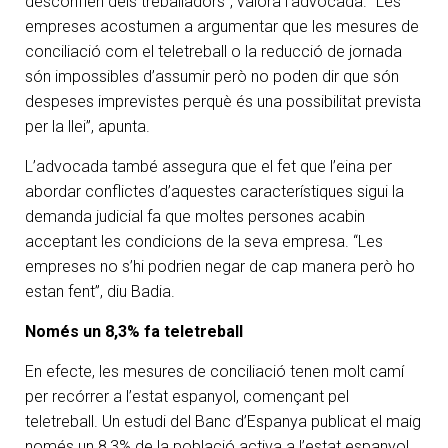
desconfien dels treballadors”, valora l’advocada. “Les
empreses acostumen a argumentar que les mesures de
conciliació com el teletreball o la reducció de jornada
són impossibles d’assumir però no poden dir que són
despeses imprevistes perquè és una possibilitat prevista
per la llei”, apunta.
L’advocada també assegura que el fet que l’eina per
abordar conflictes d’aquestes característiques sigui la
demanda judicial fa que moltes persones acabin
acceptant les condicions de la seva empresa. “Les
empreses no s’hi podrien negar de cap manera però ho
estan fent”, diu Badia.
Només un 8,3% fa teletreball
En efecte, les mesures de conciliació tenen molt camí
per recórrer a l’estat espanyol, començant pel
teletreball. Un estudi del Banc d’Espanya publicat el maig
només un 8,3% de la població activa a l’estat espanyol