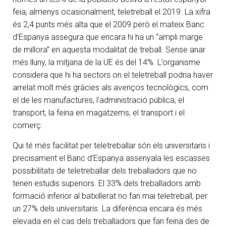
feia, almenys ocasionalment, teletreball el 2019. La xifra
és 2,4 punts més alta que el 2009 però el mateix Banc
d’Espanya assegura que encara hi ha un “ampli marge
de millora” en aquesta modalitat de treball. Sense anar
més lluny, la mitjana de la UE és del 14%. L’organisme
considera que hi ha sectors on el teletreball podria haver
arrelat molt més gràcies als avenços tecnològics, com
el de les manufactures, l’administració pública, el
transport, la feina en magatzems, el transport i el
comerç.
Qui té més facilitat per teletreballar són els universitaris i
precisament el Banc d’Espanya assenyala les escasses
possibilitats de teletreballar dels treballadors que no
tenen estudis superiors. El 33% dels treballadors amb
formació inferior al batxillerat no fan mai teletreball, per
un 27% dels universitaris. La diferència encara és més
elevada en el cas dels treballadors que fan feina des de