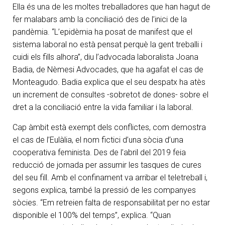
Ella és una de les moltes treballadores que han hagut de
fer malabars amb la conciliació des de l’inici de la
pandèmia. “L’epidèmia ha posat de manifest que el
sistema laboral no està pensat perquè la gent treballi i
cuidi els fills alhora”, diu l’advocada laboralista Joana
Badia, de Nèmesi Advocades, que ha agafat el cas de
Monteagudo. Badia explica que el seu despatx ha atès
un increment de consultes -sobretot de dones- sobre el
dret a la conciliació entre la vida familiar i la laboral.
Cap àmbit està exempt dels conflictes, com demostra
el cas de l’Eulàlia, el nom fictici d’una sòcia d’una
cooperativa feminista. Des de l’abril del 2019 feia
reducció de jornada per assumir les tasques de cures
del seu fill. Amb el confinament va arribar el teletreball i,
segons explica, també la pressió de les companyes
sòcies. “Em retreien falta de responsabilitat per no estar
disponible el 100% del temps”, explica. “Quan