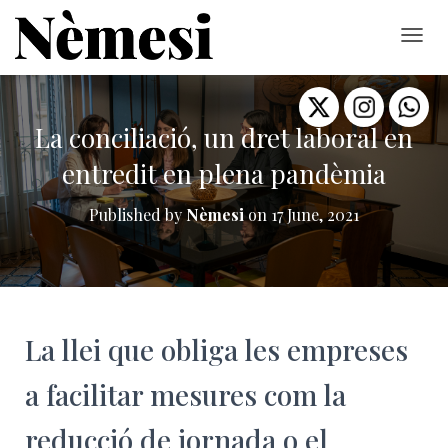
T
O
G
G
L
La conciliació, un dret laboral en
E
entredit en plena pandèmia
N
A
V
Published by
Nèmesi
on
17 June, 2021
I
G
A
T
I
O
N
La llei que obliga les empreses
a facilitar mesures com la
reducció de jornada o el